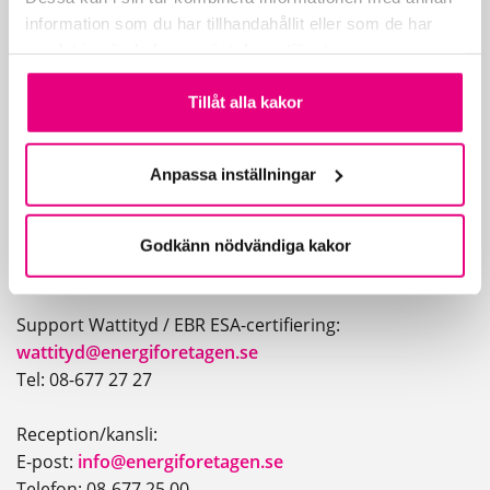
Hitta snabbt
information som du har tillhandahållit eller som de har
samlat in när du har använt deras tjänster.
Om Wattityd
Tillåt alla kakor
Utbildningar
Utbildare & certifikat
Anpassa inställningar
Kontakt
Arbeta elsäkert
Kontakta oss
Godkänn nödvändiga kakor
Support Wattityd / EBR ESA-certifiering:
wattityd@energiforetagen.se
Tel: 08-677 27 27
Reception/kansli:
E-post:
info@energiforetagen.se
Telefon: 08-677 25 00