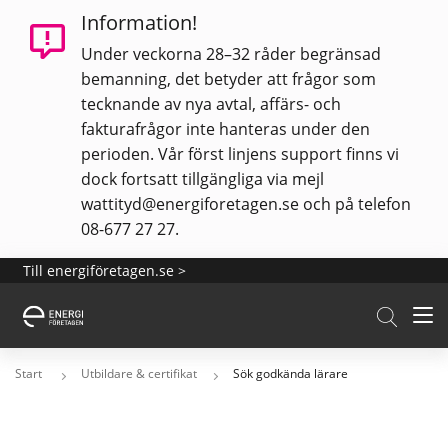
Information!
Under veckorna 28–32 råder begränsad
bemanning, det betyder att frågor som
tecknande av nya avtal, affärs- och
fakturafrågor inte hanteras under den
perioden. Vår först linjens support finns vi
dock fortsatt tillgängliga via mejl
wattityd@energiforetagen.se
och på telefon
08-677 27 27.
Till energiföretagen.se >
Men
Start
Utbildare & certifikat
Sök godkända lärare